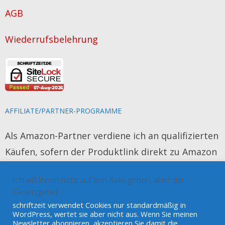
das
AGB
Schreiben
Wiederrufsbelehrung
AFFILIATE/PARTNER-PROGRAMME
Als Amazon-Partner verdiene ich an qualifizierten
Käufen, sofern der Produktlink direkt zu Amazon
führt. Das Produkt wird für Sie nicht teurer und
Ich will Ihnen nicht auf den Keks gehen, aber der
es werden keine persönlichen Daten erhoben.
Gesetzgeber ...
schriftzeit verwendet Cookies nur standardmäßig in
Amazon und Amazon Kindle sind eingetragene
WordPress, wertet sie aber nicht aus. Wenn Sie meinen
Newsletter abonnieren, akzeptieren Sie damit die