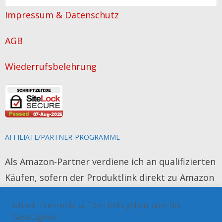
Artikel
Impressum & Datenschutz
über
das
AGB
Schreiben
Wiederrufsbelehrung
AFFILIATE/PARTNER-PROGRAMME
Als Amazon-Partner verdiene ich an qualifizierten
Käufen, sofern der Produktlink direkt zu Amazon
führt. Das Produkt wird für Sie nicht teurer und
Ich will Ihnen nicht auf den Keks gehen, aber der
es werden keine persönlichen Daten erhoben.
Gesetzgeber ...