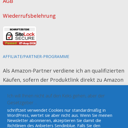
AGB
Schreiben
Wiederrufsbelehrung
AFFILIATE/PARTNER-PROGRAMME
Als Amazon-Partner verdiene ich an qualifizierten
Käufen, sofern der Produktlink direkt zu Amazon
führt. Das Produkt wird für Sie nicht teurer und
Ich will Ihnen nicht auf den Keks gehen, aber der
es werden keine persönlichen Daten erhoben.
Gesetzgeber ...
schriftzeit verwendet Cookies nur standardmäßig in
Amazon und Amazon Kindle sind eingetragene
WordPress, wertet sie aber nicht aus. Wenn Sie meinen
Newsletter abonnieren, akzeptieren Sie damit die
Marken der Amazon Europe Core S.à r.l.
Richtlinien des Anbieters Sendinblue. Falls Sie den