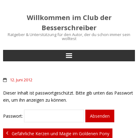
Willkommen im Club der
Besserschreiber
Ratgeber & Unterstützung für den Autor, der du schon immer sein
wolltest
Start
12. Juni 2012
Bücher für Autoren
Dieser Inhalt ist passwortgeschützt. Bitte gib unten das Passwort
Schreibtipps
ein, um ihn anzeigen zu können.
Service
Passwort:
Blog
Gefährliche Kerzen und Magie im Goldenen Pony