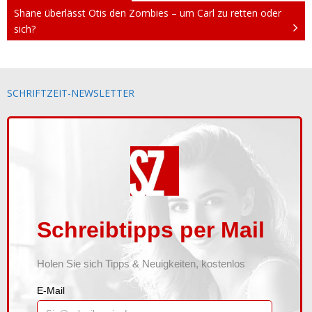
Shane überlässt Otis den Zombies – um Carl zu retten oder
Waldscheidt
sich?
Kontakt
Newsletter
SCHRIFTZEIT-NEWSLETTER
Shop