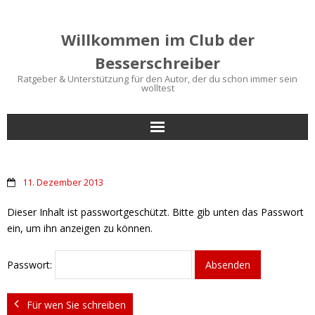
Willkommen im Club der
Besserschreiber
Ratgeber & Unterstützung für den Autor, der du schon immer sein
wolltest
Start
11. Dezember 2013
Bücher für Autoren
Dieser Inhalt ist passwortgeschützt. Bitte gib unten das Passwort
Schreibtipps
ein, um ihn anzeigen zu können.
Service
Passwort:
Blog
Für wen Sie schreiben