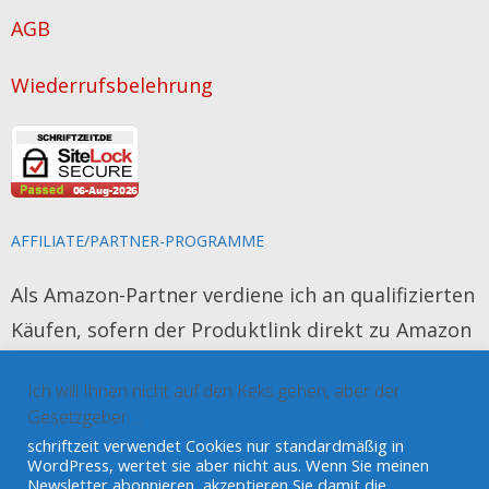
das
AGB
Schreiben
Wiederrufsbelehrung
AFFILIATE/PARTNER-PROGRAMME
Als Amazon-Partner verdiene ich an qualifizierten
Käufen, sofern der Produktlink direkt zu Amazon
führt. Das Produkt wird für Sie nicht teurer und
Ich will Ihnen nicht auf den Keks gehen, aber der
es werden keine persönlichen Daten erhoben.
Gesetzgeber ...
schriftzeit verwendet Cookies nur standardmäßig in
Amazon und Amazon Kindle sind eingetragene
WordPress, wertet sie aber nicht aus. Wenn Sie meinen
Newsletter abonnieren, akzeptieren Sie damit die