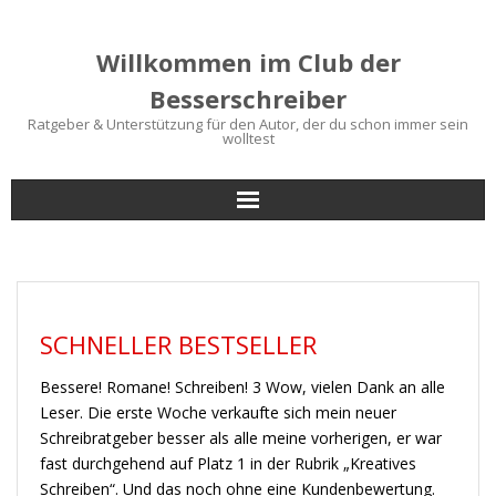
Willkommen im Club der
Besserschreiber
Ratgeber & Unterstützung für den Autor, der du schon immer sein
wolltest
Start
Bücher für Autoren
SCHNELLER BESTSELLER
Schreibtipps
Bessere! Romane! Schreiben! 3 Wow, vielen Dank an alle
Service
Leser. Die erste Woche verkaufte sich mein neuer
Schreibratgeber besser als alle meine vorherigen, er war
fast durchgehend auf Platz 1 in der Rubrik „Kreatives
Blog
Schreiben“. Und das noch ohne eine Kundenbewertung.