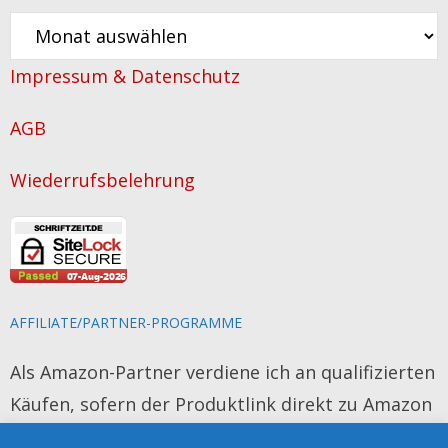
Alle
Artikel
Impressum & Datenschutz
über
das
AGB
Schreiben
Wiederrufsbelehrung
AFFILIATE/PARTNER-PROGRAMME
Als Amazon-Partner verdiene ich an qualifizierten
Käufen, sofern der Produktlink direkt zu Amazon
führt. Das Produkt wird für Sie nicht teurer und