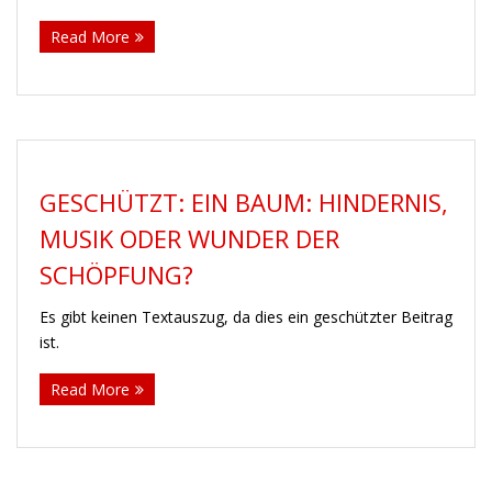
Waldscheidt
Read More
Kontakt
Newsletter
Shop
GESCHÜTZT: EIN BAUM: HINDERNIS,
MUSIK ODER WUNDER DER
SCHÖPFUNG?
Es gibt keinen Textauszug, da dies ein geschützter Beitrag
ist.
Read More