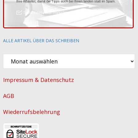
ALLE ARTIKEL ÜBER DAS SCHREIBEN
Alle
Artikel
über
Impressum & Datenschutz
das
Schreiben
AGB
Wiederrufsbelehrung