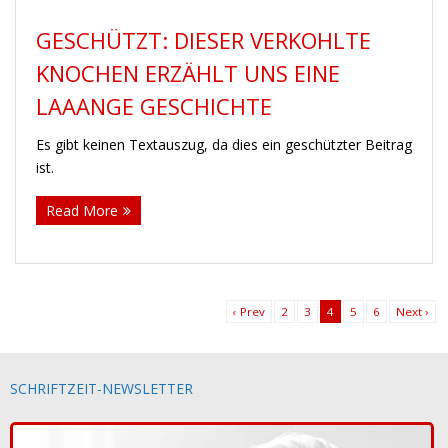
GESCHÜTZT: DIESER VERKOHLTE
KNOCHEN ERZÄHLT UNS EINE
LAAANGE GESCHICHTE
Es gibt keinen Textauszug, da dies ein geschützter Beitrag
ist.
Read More
‹ Prev
2
3
4
5
6
Next ›
SCHRIFTZEIT-NEWSLETTER