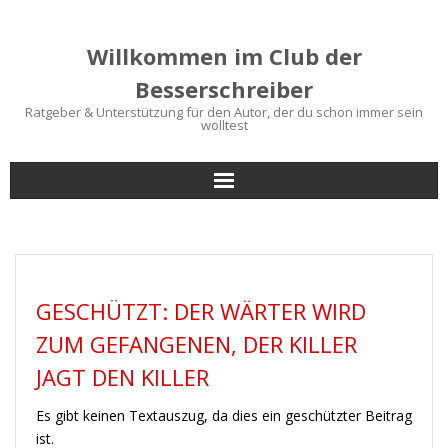
Willkommen im Club der
Besserschreiber
Ratgeber & Unterstützung für den Autor, der du schon immer sein
wolltest
Start
Bücher für Autoren
GESCHÜTZT: DER WÄRTER WIRD
Schreibtipps
ZUM GEFANGENEN, DER KILLER
Service
JAGT DEN KILLER
Es gibt keinen Textauszug, da dies ein geschützter Beitrag
Blog
ist.